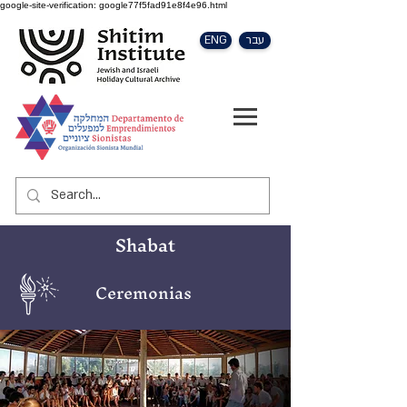
google-site-verification: google77f5fad91e8f4e96.html
ENG
עבר
Shabat
Ceremonias