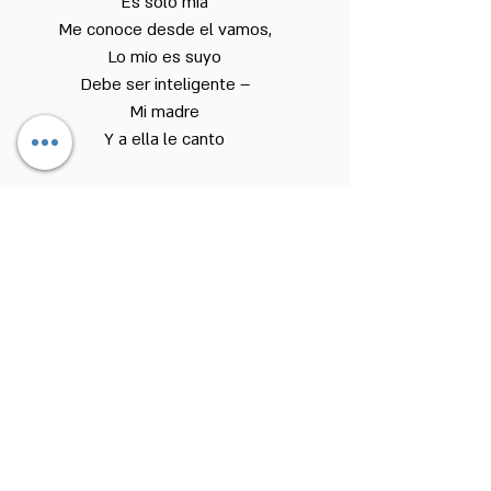
Es solo mía
Me conoce desde el vamos,
Lo mío es suyo
Debe ser inteligente –
Mi madre
Y a ella le canto
Mamá, mamá
Tú me amamantaste
Tú me mimaste
Tú me trajiste
Mamá, mamá
Tú me mimaste,
Tú me trajiste,
Tú
Cuántos días pasé con ella –
Mi madre