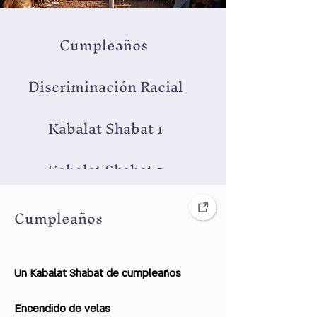
Cumpleaños
Discriminación Racial
Kabalat Shabat 1
Kabalat Shabat 2
Kabalat Shabat 3
Cumpleaños
Kabalat Shabat de Janucá
Un Kabalat Shabat de cumpleaños
Kabalat Shabat en el mes
de Tevet
Encendido de velas