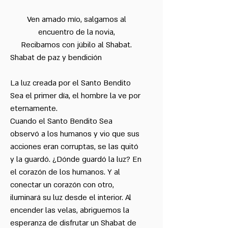
Kabalat Shabat invernal
Ven amado mío, salgamos al
encuentro de la novia,
Purim
Recibamos con júbilo al Shabat.
Shabat de paz y bendición
Rosh Hashana
La luz creada por el Santo Bendito
Sea el primer día, el hombre la ve por
Seminario
eternamente.
Cuando el Santo Bendito Sea
Tu Bishvat
observó a los humanos y vio que sus
acciones eran corruptas, se las quitó
Tu Bishvat 2
y la guardó. ¿Dónde guardó la luz? En
el corazón de los humanos. Y al
conectar un corazón con otro,
¡Kabalat Janucá!
iluminará su luz desde el interior. Al
encender las velas, abriguemos la
esperanza de disfrutar un Shabat de