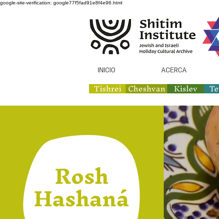
google-site-verification: google77f5fad91e8f4e96.html
INICIO
ACERCA
Tishrei
Cheshvan
Kislev
Te
Rosh
Hashaná