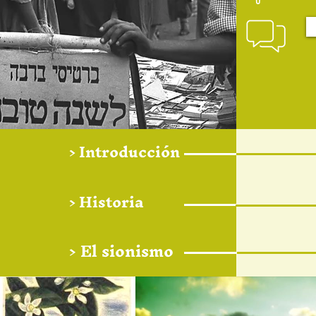
> Introducción
> Historia
> El sionismo