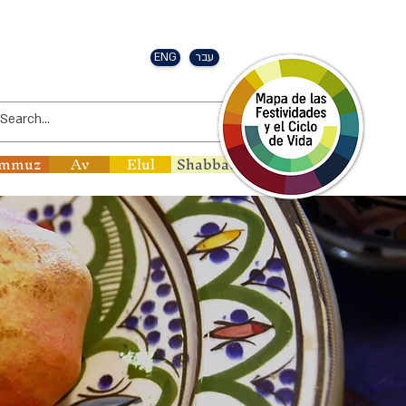
ENG
עבר
mmuz
Av
Elul
Shabbat