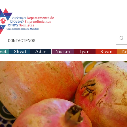
CONTACTENOS
vet
Shvat
Adar
Nissan
Iyar
Sivan
Ta