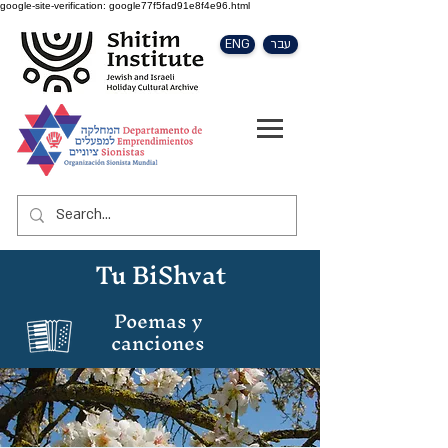
google-site-verification: google77f5fad91e8f4e96.html
ENG
עבר
Tu BiShvat
Poemas y
canciones